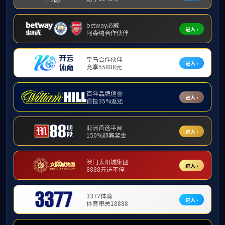
NEWS CENTER
海峡出版发行集团领导到william
威廉英国官网 调研2026年秋季教
材教辅印制工作
7月13日，海峡出版发行集团党委委员、副总经理
谢兴权带队到william威廉英国官网，专题调研
2026年秋季中小学教材教辅印制保障工作。
2026-07-14 14:45
阅读详情
党建联建聚合力 实干担当迎七一
—— william威廉英国官网党委联
合开展主题党日暨联学共学活动
2026年6月26日上午，由省委宣传部印刷发行处党
支部牵头，围绕“锚定党建引领方向，以正确政绩观
共促印刷发行业高质量发展”主题，联合福建省印刷
2026-06-29 14:42
阅读详情
协会党支部、福建省出版物发行业协会党支部、
william威廉英国官网党委，在william威廉英国官网
举办“七一”主题党日暨联学共学活动。相关党员代
william威廉英国官网党委书记讲
表共聚一堂，沉浸式研学、面对面交流、实打实部
授专题党课
署，凝聚行业党建协同发展合力。
6月25日，在中国共产党成立105周年之际，
william威廉英国官网召开“树立和践行正确政绩
观”专题党课学习会。集团党委书记、董事长、总经
2026-06-26 14:39
阅读详情
理缪后卫以《坚守红色初心 牢固树立和践行正确政